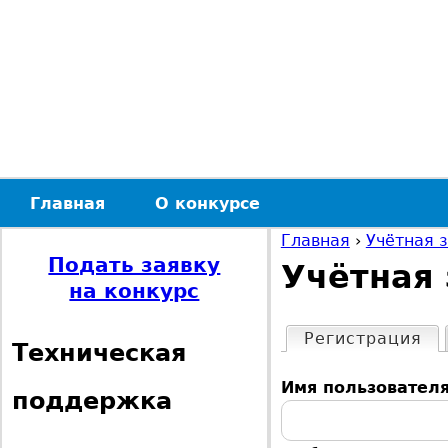
Главная
О конкурсе
Г
Главная
›
Учётная 
Подать заявку
Учётная 
л
В
на конкурс
а
ы
Регистрация
(а
Г
Техническая
в
з
Имя пользовател
л
поддержка
н
д
а