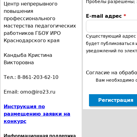
Пробелы разрешены; з
Центр непрерывного
о
е
повышения
в
E-mail адрес
*
профессионального
е
с
мастерства педагогических
н
работников ГБОУ ИРО
м
ь
Существующий адрес э
Краснодарского края
ы
будет публиковаться 
е
уведомлений по элект
Кандыба Кристина
е
Викторовна
н
в
Согласие на обраб
Тел.: 8-861-203-62-10
ю
Вам необходимо 
к
Email: omo@iro23.ru
л
Инструкция по
размещению заявки на
а
конкурс
д
Информационная поддержка