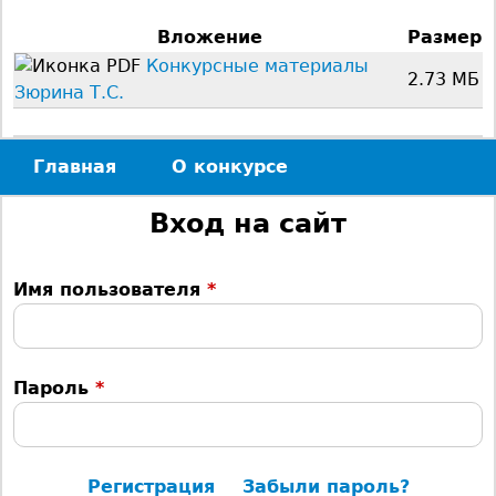
с
Вложение
Размер
Конкурсные материалы
ь
2.73 МБ
Зюрина Т.С.
Главная
О конкурсе
Г
Вход на сайт
л
Имя пользователя
*
а
в
Пароль
*
н
о
Регистрация
Забыли пароль?