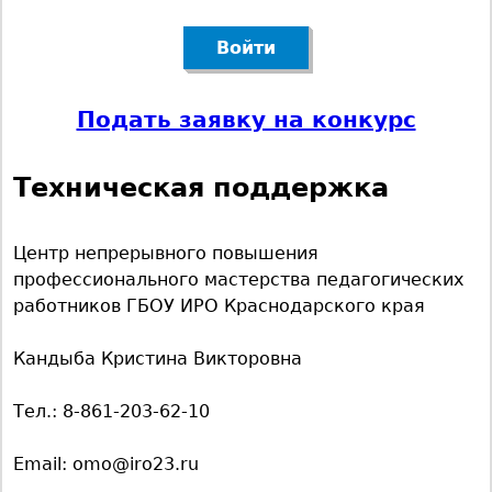
е
м
е
Подать заявку на конкурс
н
Техническая поддержка
ю
Центр непрерывного повышения
профессионального мастерства педагогических
работников ГБОУ ИРО Краснодарского края
Кандыба Кристина Викторовна
Тел.: 8-861-203-62-10
Email: omo@iro23.ru