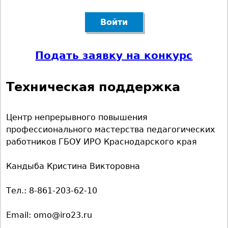
е
м
е
Подать заявку на конкурс
н
Техническая поддержка
ю
Центр непрерывного повышения
профессионального мастерства педагогических
работников ГБОУ ИРО Краснодарского края
Кандыба Кристина Викторовна
Тел.: 8-861-203-62-10
Email: omo@iro23.ru