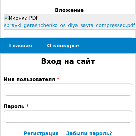
с
Вложение
ь
spravki_gerashchenko_os_dlya_sayta_compressed.pdf
Главная
О конкурсе
Г
Вход на сайт
л
Имя пользователя
*
а
в
Пароль
*
н
о
Регистрация
Забыли пароль?