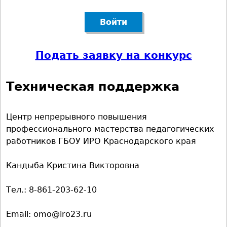
е
м
е
Подать заявку на конкурс
н
Техническая поддержка
ю
Центр непрерывного повышения
профессионального мастерства педагогических
работников ГБОУ ИРО Краснодарского края
Кандыба Кристина Викторовна
Тел.: 8-861-203-62-10
Email: omo@iro23.ru