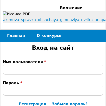
с
Вложение
ь
akimova_spravka_obshchaya_gimnaziya_evrika_anap
Главная
О конкурсе
Г
Вход на сайт
л
Имя пользователя
*
а
в
Пароль
*
н
о
Регистрация
Забыли пароль?